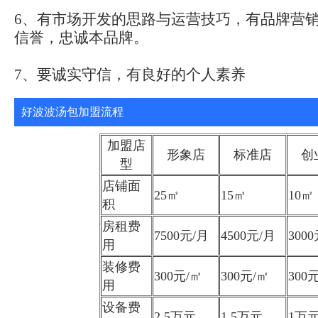
6、有市场开发的思路与运营技巧，有品牌营
信誉，忠诚本品牌。
7、要诚实守信，有良好的个人素养
好波波汤包加盟流程
加盟店
形象店
标准店
创
型
店铺面
25㎡
15㎡
10㎡
积
房租费
7500元/月
4500元/月
300
用
装修费
300元/㎡
300元/㎡
300
用
设备费
2.5万元
1.5万元
1万