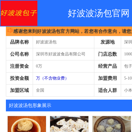
好波波汤包官网
感谢您来到好波波汤包官方网站，若您有合作意向，请您为
品牌名称
发源地
好波波汤包
深
公司名称
门店总数
路臣
深圳市好波波食品有限公司
10
注册资金
经营产品
0万
包子
投资金额
加盟费用
万（不含物业费）
5-1
加盟区域
适合人群
全国
小
业
好波波汤包形象展示